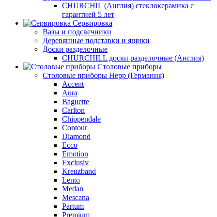
CHURCHIL (Англия) стеклокерамика с
гарантией 5 лет
Сервировка
Вазы и подсвечники
Деревянные подставки и ящики
Доски разделочные
CHURCHILL доски разделочные (Англия)
Столовые приборы
Столовые приборы Hepp (Германия)
Accent
Aura
Baguette
Carlton
Chippendale
Contour
Diamond
Ecco
Emotion
Exclusiv
Kreuzband
Lento
Medan
Mescana
Partum
Premium