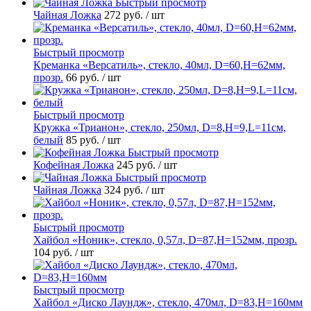
Быстрый просмотр
Чайная Ложка
272 руб.
/ шт
Быстрый просмотр
Креманка «Версатиль», стекло, 40мл, D=60,H=62мм,
прозр.
66 руб.
/ шт
Быстрый просмотр
Кружка «Трианон», стекло, 250мл, D=8,H=9,L=11см,
белый
85 руб.
/ шт
Быстрый просмотр
Кофейная Ложка
245 руб.
/ шт
Быстрый просмотр
Чайная Ложка
324 руб.
/ шт
Быстрый просмотр
Хайбол «Ноник», стекло, 0,57л, D=87,H=152мм, прозр.
104 руб.
/ шт
Быстрый просмотр
Хайбол «Диско Лаундж», стекло, 470мл, D=83,H=160мм