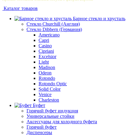
Каталог товаров
Барное стекло и хрусталь
Стекло Churchill (Англия)
Стекло Dibbern (Германия)
Americano
Capri
Casino
Cipriani
Excelsior
Light
Madison
Odeon
Rotondo
Rotondo Optic
Solid Color
Venice
Сharleston
Буфет
Горячий буфет индукция
Универсальные стойки
Аксессуары для холодного буфета
Горячий буфет
Диспенсеры