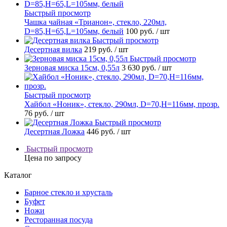
Быстрый просмотр
Чашка чайная «Трианон», стекло, 220мл,
D=85,H=65,L=105мм, белый
100 руб.
/ шт
Быстрый просмотр
Десертная вилка
219 руб.
/ шт
Быстрый просмотр
Зерновая миска 15см, 0,55л
3 630 руб.
/ шт
Быстрый просмотр
Хайбол «Ноник», стекло, 290мл, D=70,H=116мм, прозр.
76 руб.
/ шт
Быстрый просмотр
Десертная Ложка
446 руб.
/ шт
Быстрый просмотр
Цена по запросу
Каталог
Барное стекло и хрусталь
Буфет
Ножи
Ресторанная посуда