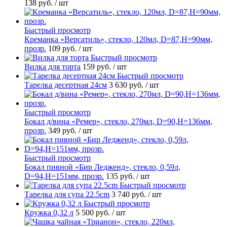
138 руб.
/ шт
Быстрый просмотр
Креманка «Версатиль», стекло, 120мл, D=87,H=90мм,
прозр.
109 руб.
/ шт
Быстрый просмотр
Вилка для торта
159 руб.
/ шт
Быстрый просмотр
Тарелка десертная 24см
3 630 руб.
/ шт
Быстрый просмотр
Бокал д/вина «Ремер», стекло, 270мл, D=90,H=136мм,
прозр.
349 руб.
/ шт
Быстрый просмотр
Бокал пивной «Бир Ледженд», стекло, 0,59л,
D=94,H=151мм, прозр.
135 руб.
/ шт
Быстрый просмотр
Тарелка для супа 22.5cm
3 740 руб.
/ шт
Быстрый просмотр
Кружка 0,32 л
5 500 руб.
/ шт