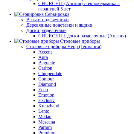
CHURCHIL (Англия) стеклокерамика с
гарантией 5 лет
Сервировка
Вазы и подсвечники
Деревянные подставки и ящики
Доски разделочные
CHURCHILL доски разделочные (Англия)
Столовые приборы
Столовые приборы Hepp (Германия)
Accent
Aura
Baguette
Carlton
Chippendale
Contour
Diamond
Ecco
Emotion
Exclusiv
Kreuzband
Lento
Medan
Mescana
Partum
Premium