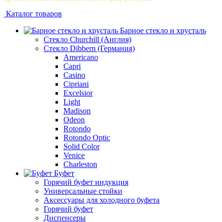
Каталог товаров
Барное стекло и хрусталь
Стекло Churchill (Англия)
Стекло Dibbern (Германия)
Americano
Capri
Casino
Cipriani
Excelsior
Light
Madison
Odeon
Rotondo
Rotondo Optic
Solid Color
Venice
Сharleston
Буфет
Горячий буфет индукция
Универсальные стойки
Аксессуары для холодного буфета
Горячий буфет
Диспенсеры