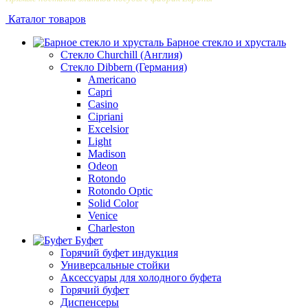
Каталог товаров
Барное стекло и хрусталь
Стекло Churchill (Англия)
Стекло Dibbern (Германия)
Americano
Capri
Casino
Cipriani
Excelsior
Light
Madison
Odeon
Rotondo
Rotondo Optic
Solid Color
Venice
Сharleston
Буфет
Горячий буфет индукция
Универсальные стойки
Аксессуары для холодного буфета
Горячий буфет
Диспенсеры