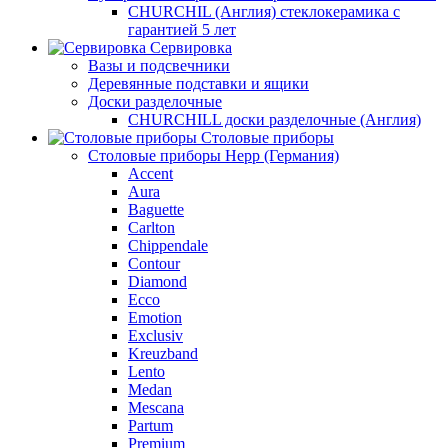
CHURCHIL (Англия) стеклокерамика с
гарантией 5 лет
Сервировка
Вазы и подсвечники
Деревянные подставки и ящики
Доски разделочные
CHURCHILL доски разделочные (Англия)
Столовые приборы
Столовые приборы Hepp (Германия)
Accent
Aura
Baguette
Carlton
Chippendale
Contour
Diamond
Ecco
Emotion
Exclusiv
Kreuzband
Lento
Medan
Mescana
Partum
Premium