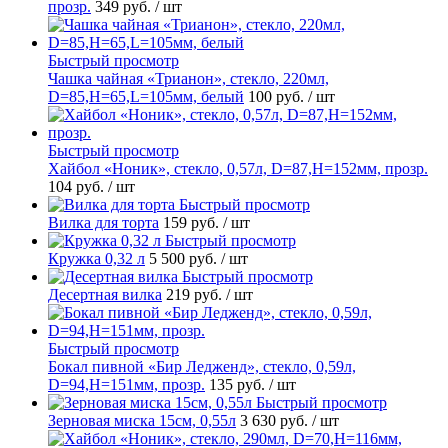
прозр.
349 руб.
/ шт
Быстрый просмотр
Чашка чайная «Трианон», стекло, 220мл,
D=85,H=65,L=105мм, белый
100 руб.
/ шт
Быстрый просмотр
Хайбол «Ноник», стекло, 0,57л, D=87,H=152мм, прозр.
104 руб.
/ шт
Быстрый просмотр
Вилка для торта
159 руб.
/ шт
Быстрый просмотр
Кружка 0,32 л
5 500 руб.
/ шт
Быстрый просмотр
Десертная вилка
219 руб.
/ шт
Быстрый просмотр
Бокал пивной «Бир Ледженд», стекло, 0,59л,
D=94,H=151мм, прозр.
135 руб.
/ шт
Быстрый просмотр
Зерновая миска 15см, 0,55л
3 630 руб.
/ шт