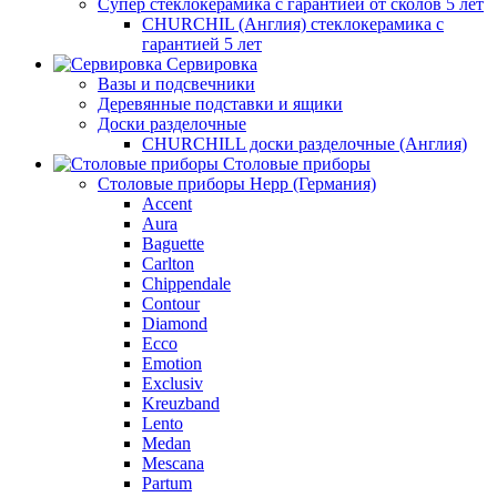
Супер стеклокерамика с гарантией от сколов 5 лет
CHURCHIL (Англия) стеклокерамика с
гарантией 5 лет
Сервировка
Вазы и подсвечники
Деревянные подставки и ящики
Доски разделочные
CHURCHILL доски разделочные (Англия)
Столовые приборы
Столовые приборы Hepp (Германия)
Accent
Aura
Baguette
Carlton
Chippendale
Contour
Diamond
Ecco
Emotion
Exclusiv
Kreuzband
Lento
Medan
Mescana
Partum