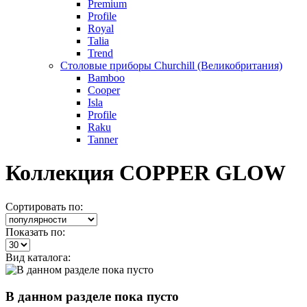
Premium
Profile
Royal
Talia
Trend
Столовые приборы Churchill (Великобритания)
Bamboo
Cooper
Isla
Profile
Raku
Tanner
Коллекция COPPER GLOW
Сортировать по:
Показать по:
Вид каталога:
В данном разделе пока пусто