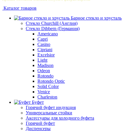
Каталог товаров
Барное стекло и хрусталь
Стекло Churchill (Англия)
Стекло Dibbern (Германия)
Americano
Capri
Casino
Cipriani
Excelsior
Light
Madison
Odeon
Rotondo
Rotondo Optic
Solid Color
Venice
Сharleston
Буфет
Горячий буфет индукция
Универсальные стойки
Аксессуары для холодного буфета
Горячий буфет
Диспенсеры