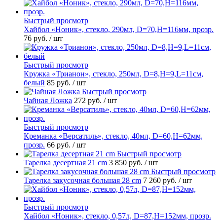
Быстрый просмотр
Хайбол «Ноник», стекло, 290мл, D=70,H=116мм, прозр.
76 руб.
/ шт
Быстрый просмотр
Кружка «Трианон», стекло, 250мл, D=8,H=9,L=11см,
белый
85 руб.
/ шт
Быстрый просмотр
Чайная Ложка
272 руб.
/ шт
Быстрый просмотр
Креманка «Версатиль», стекло, 40мл, D=60,H=62мм,
прозр.
66 руб.
/ шт
Быстрый просмотр
Тарелка десертная 21 cm
3 850 руб.
/ шт
Быстрый просмотр
Тарелка закусочная большая 28 cm
7 260 руб.
/ шт
Быстрый просмотр
Хайбол «Ноник», стекло, 0,57л, D=87,H=152мм, прозр.