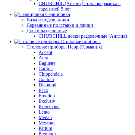
CHURCHIL (Англия) стеклокерамика с
гарантией 5 лет
Сервировка
Вазы и подсвечники
Деревянные подставки и ящики
Доски разделочные
CHURCHILL доски разделочные (Англия)
Столовые приборы
Столовые приборы Hepp (Германия)
Accent
Aura
Baguette
Carlton
Chippendale
Contour
Diamond
Ecco
Emotion
Exclusiv
Kreuzband
Lento
Medan
Mescana
Partum
Premium