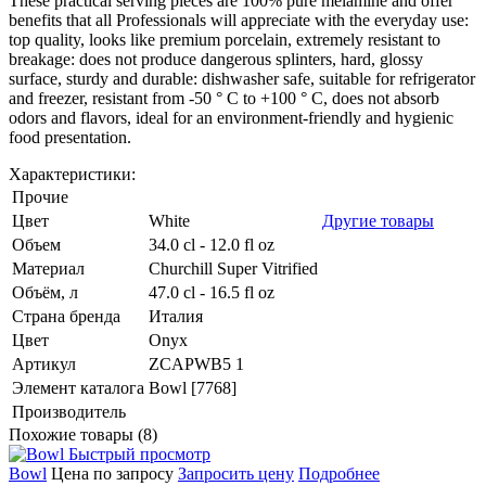
These practical serving pieces are 100% pure melamine and offer
benefits that all Professionals will appreciate with the everyday use:
top quality, looks like premium porcelain, extremely resistant to
breakage: does not produce dangerous splinters, hard, glossy
surface, sturdy and durable: dishwasher safe, suitable for refrigerator
and freezer, resistant from -50 ° C to +100 ° C, does not absorb
odors and flavors, ideal for an environment-friendly and hygienic
food presentation.
Характеристики:
Прочие
Цвет
White
Другие товары
Объем
34.0 cl - 12.0 fl oz
Материал
Churchill Super Vitrified
Объём, л
47.0 cl - 16.5 fl oz
Страна бренда
Италия
Цвет
Onyx
Артикул
ZCAPWB5 1
Элемент каталога
Bowl [7768]
Производитель
Похожие товары (8)
Быстрый просмотр
Bowl
Цена по запросу
Запросить цену
Подробнее