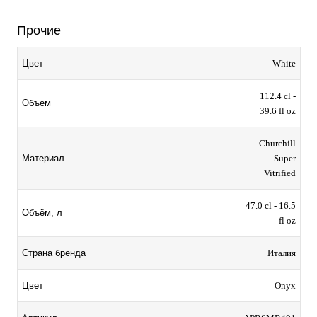
Прочие
Цвет
White
112.4 cl -
Объем
39.6 fl oz
Churchill
Материал
Super
Vitrified
47.0 cl - 16.5
Объём, л
fl oz
Страна бренда
Италия
Цвет
Onyx