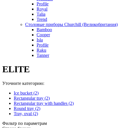
Profile
Royal
Talia
Trend
Столовые приборы Churchill (Великобритания)
Bamboo
Cooper
Isla
Profile
Raku
Tanner
ELITE
Уточните категорию:
Ice bucket (2)
Rectangular tray (2)
Rectangular tray with handles (2)
Round tray (2)
Tray, oval (2)
Фильтр по параметрам