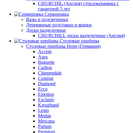
CHURCHIL (Англия) стеклокерамика с
гарантией 5 лет
Сервировка
Вазы и подсвечники
Деревянные подставки и ящики
Доски разделочные
CHURCHILL доски разделочные (Англия)
Столовые приборы
Столовые приборы Hepp (Германия)
Accent
Aura
Baguette
Carlton
Chippendale
Contour
Diamond
Ecco
Emotion
Exclusiv
Kreuzband
Lento
Medan
Mescana
Partum
Premium