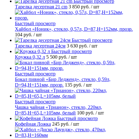
Быстрый просмотр
Тарелка десертная 21 cm
3 850 руб.
/ шт
Быстрый просмотр
Хайбол «Ноник», стекло, 0,57л, D=87,H=152мм, прозр.
104 руб.
/ шт
Быстрый просмотр
Тарелка десертная 24см
3 630 руб.
/ шт
Быстрый просмотр
Кружка 0,32 л
5 500 руб.
/ шт
Быстрый просмотр
Бокал пивной «Бир Ледженд», стекло, 0,59л,
D=94,H=151мм, прозр.
135 руб.
/ шт
Быстрый просмотр
Чашка чайная «Трианон», стекло, 220мл,
D=85,H=65,L=105мм, белый
100 руб.
/ шт
Быстрый просмотр
Кофейная Ложка
245 руб.
/ шт