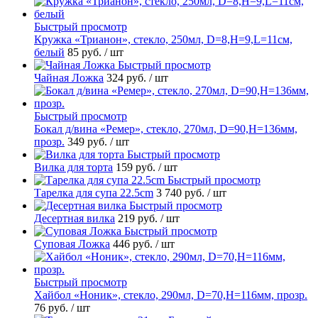
Быстрый просмотр
Кружка «Трианон», стекло, 250мл, D=8,H=9,L=11см,
белый
85 руб.
/ шт
Быстрый просмотр
Чайная Ложка
324 руб.
/ шт
Быстрый просмотр
Бокал д/вина «Ремер», стекло, 270мл, D=90,H=136мм,
прозр.
349 руб.
/ шт
Быстрый просмотр
Вилка для торта
159 руб.
/ шт
Быстрый просмотр
Тарелка для супа 22.5cm
3 740 руб.
/ шт
Быстрый просмотр
Десертная вилка
219 руб.
/ шт
Быстрый просмотр
Суповая Ложка
446 руб.
/ шт
Быстрый просмотр
Хайбол «Ноник», стекло, 290мл, D=70,H=116мм, прозр.
76 руб.
/ шт