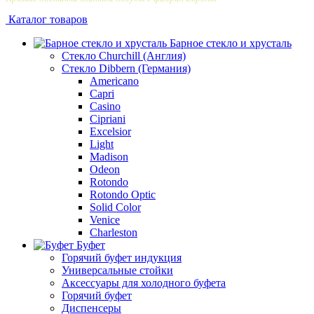
Каталог товаров
Барное стекло и хрусталь
Стекло Churchill (Англия)
Стекло Dibbern (Германия)
Americano
Capri
Casino
Cipriani
Excelsior
Light
Madison
Odeon
Rotondo
Rotondo Optic
Solid Color
Venice
Сharleston
Буфет
Горячий буфет индукция
Универсальные стойки
Аксессуары для холодного буфета
Горячий буфет
Диспенсеры