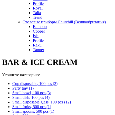
Profile
Royal
Talia
Trend
Столовые приборы Churchill (Великобритания)
Bamboo
Cooper
Isla
Profile
Raku
Tanner
BAR & ICE CREAM
Уточните категорию:
Cup disposable, 100 pcs (2)
Party tray (1)
Small bowl, 100 pcs (3)
Small dish, 100 pcs (4)
Small disposable glass, 100 pcs (12)
Small forks, 500 pcs (1)
Small spoons, 500 pcs (1)