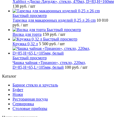
Хайбол «Диско Лаундж», стекло, 470мл, D=83,H=160мм
138 руб.
/ шт
Быстрый просмотр
Тарелка для макаронных изделий 0,25 л 26 cm
10 010
руб.
/ шт
Быстрый просмотр
Вилка для торта
159 руб.
/ шт
Быстрый просмотр
Кружка 0,32 л
5 500 руб.
/ шт
Быстрый просмотр
Чашка чайная «Трианон», стекло, 220мл,
D=85,H=65,L=105мм, белый
100 руб.
/ шт
Каталог
Барное стекло и хрусталь
Буфет
Ножи
Ресторанная посуда
Сервировка
Столовые приборы