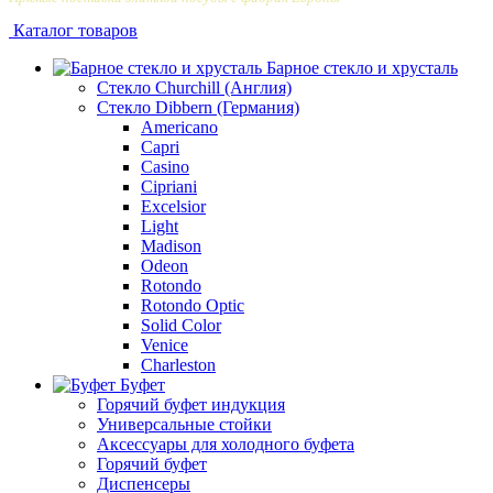
Каталог товаров
Барное стекло и хрусталь
Стекло Churchill (Англия)
Стекло Dibbern (Германия)
Americano
Capri
Casino
Cipriani
Excelsior
Light
Madison
Odeon
Rotondo
Rotondo Optic
Solid Color
Venice
Сharleston
Буфет
Горячий буфет индукция
Универсальные стойки
Аксессуары для холодного буфета
Горячий буфет
Диспенсеры