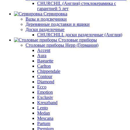
CHURCHIL (Англия) стеклокерамика с
гарантией 5 лет
Сервировка
Вазы и подсвечники
Деревянные подставки и ящики
Доски разделочные
CHURCHILL доски разделочные (Англия)
Столовые приборы
Столовые приборы Hepp (Германия)
Accent
Aura
Baguette
Carlton
Chippendale
Contour
Diamond
Ecco
Emotion
Exclusiv
Kreuzband
Lento
Medan
Mescana
Partum
Premium