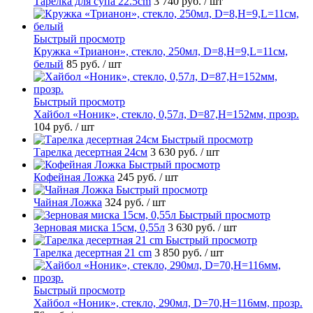
Тарелка для супа 22.5cm
3 740 руб.
/ шт
Быстрый просмотр
Кружка «Трианон», стекло, 250мл, D=8,H=9,L=11см,
белый
85 руб.
/ шт
Быстрый просмотр
Хайбол «Ноник», стекло, 0,57л, D=87,H=152мм, прозр.
104 руб.
/ шт
Быстрый просмотр
Тарелка десертная 24см
3 630 руб.
/ шт
Быстрый просмотр
Кофейная Ложка
245 руб.
/ шт
Быстрый просмотр
Чайная Ложка
324 руб.
/ шт
Быстрый просмотр
Зерновая миска 15см, 0,55л
3 630 руб.
/ шт
Быстрый просмотр
Тарелка десертная 21 cm
3 850 руб.
/ шт
Быстрый просмотр
Хайбол «Ноник», стекло, 290мл, D=70,H=116мм, прозр.