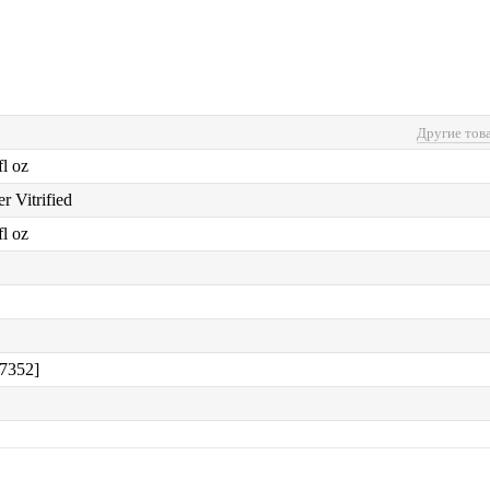
Другие тов
fl oz
r Vitrified
fl oz
[7352]