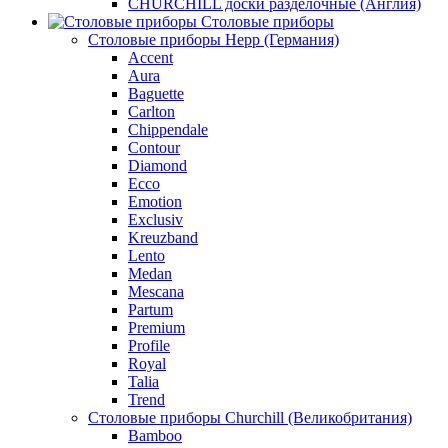
CHURCHILL доски разделочные (Англия)
Столовые приборы
Столовые приборы Hepp (Германия)
Accent
Aura
Baguette
Carlton
Chippendale
Contour
Diamond
Ecco
Emotion
Exclusiv
Kreuzband
Lento
Medan
Mescana
Partum
Premium
Profile
Royal
Talia
Trend
Столовые приборы Churchill (Великобритания)
Bamboo