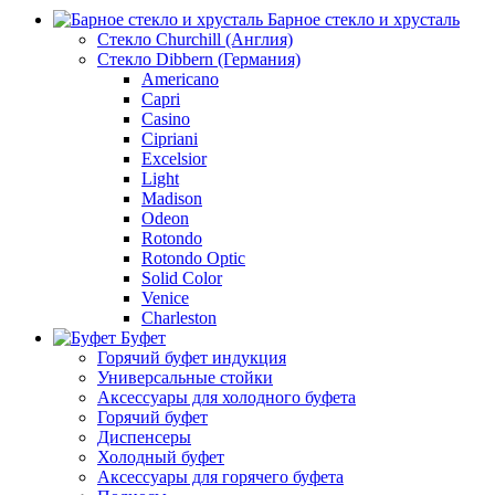
Барное стекло и хрусталь
Стекло Churchill (Англия)
Стекло Dibbern (Германия)
Americano
Capri
Casino
Cipriani
Excelsior
Light
Madison
Odeon
Rotondo
Rotondo Optic
Solid Color
Venice
Сharleston
Буфет
Горячий буфет индукция
Универсальные стойки
Аксессуары для холодного буфета
Горячий буфет
Диспенсеры
Холодный буфет
Аксессуары для горячего буфета