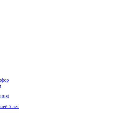
рфор
р
ния)
ией 5 лет