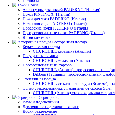
Подносы
Ножи
Аксессуары для ножей PADERNO (Италия)
Ножи PINTINOX (Италия)
Ножи для мяса PADERNO (Италия)
Ножи для сыра PADERNO (Италия)
Поварские ножи PADERNO (Италия)
Профессиональные ножи PADERNO (Италия)
Японские ножи
Ресторанная посуда
Керамическая посуда
CHURCHILL керамика (Англия)
Посуда из меламина
CHURCHILL меламин (Англия)
Профессиональный фарфор
CHURCHILL (Англия) профессиональный фа
Dibbern (Германия) профессиональный фарфо
Стеклянная посуда
CHURCHILL стеклянная посуда (Великобрита
Супер стеклокерамика с гарантией от сколов 5 лет
CHURCHIL (Англия) стеклокерамика с гарант
Сервировка
Вазы и подсвечники
Деревянные подставки и ящики
Доски разделочные