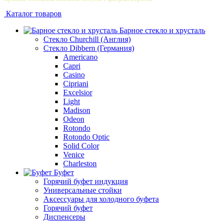
Каталог товаров
Барное стекло и хрусталь
Стекло Churchill (Англия)
Стекло Dibbern (Германия)
Americano
Capri
Casino
Cipriani
Excelsior
Light
Madison
Odeon
Rotondo
Rotondo Optic
Solid Color
Venice
Сharleston
Буфет
Горячий буфет индукция
Универсальные стойки
Аксессуары для холодного буфета
Горячий буфет
Диспенсеры