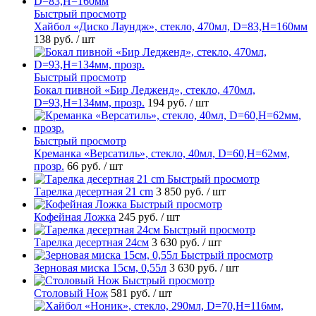
Быстрый просмотр
Хайбол «Диско Лаундж», стекло, 470мл, D=83,H=160мм
138 руб.
/ шт
Быстрый просмотр
Бокал пивной «Бир Ледженд», стекло, 470мл,
D=93,H=134мм, прозр.
194 руб.
/ шт
Быстрый просмотр
Креманка «Версатиль», стекло, 40мл, D=60,H=62мм,
прозр.
66 руб.
/ шт
Быстрый просмотр
Тарелка десертная 21 cm
3 850 руб.
/ шт
Быстрый просмотр
Кофейная Ложка
245 руб.
/ шт
Быстрый просмотр
Тарелка десертная 24см
3 630 руб.
/ шт
Быстрый просмотр
Зерновая миска 15см, 0,55л
3 630 руб.
/ шт
Быстрый просмотр
Столовый Нож
581 руб.
/ шт