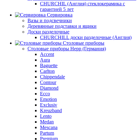
CHURCHIL (Англия) стеклокерамика с
гарантией 5 лет
Сервировка
Вазы и подсвечники
Деревянные подставки и ящики
Доски разделочные
CHURCHILL доски разделочные (Англия)
Столовые приборы
Столовые приборы Hepp (Германия)
Accent
Aura
Baguette
Carlton
Chippendale
Contour
Diamond
Ecco
Emotion
Exclusiv
Kreuzband
Lento
Medan
Mescana
Partum
Premium