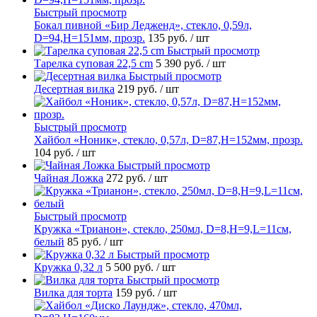
Быстрый просмотр
Бокал пивной «Бир Ледженд», стекло, 0,59л,
D=94,H=151мм, прозр.
135 руб.
/ шт
Быстрый просмотр
Тарелка суповая 22,5 cm
5 390 руб.
/ шт
Быстрый просмотр
Десертная вилка
219 руб.
/ шт
Быстрый просмотр
Хайбол «Ноник», стекло, 0,57л, D=87,H=152мм, прозр.
104 руб.
/ шт
Быстрый просмотр
Чайная Ложка
272 руб.
/ шт
Быстрый просмотр
Кружка «Трианон», стекло, 250мл, D=8,H=9,L=11см,
белый
85 руб.
/ шт
Быстрый просмотр
Кружка 0,32 л
5 500 руб.
/ шт
Быстрый просмотр
Вилка для торта
159 руб.
/ шт