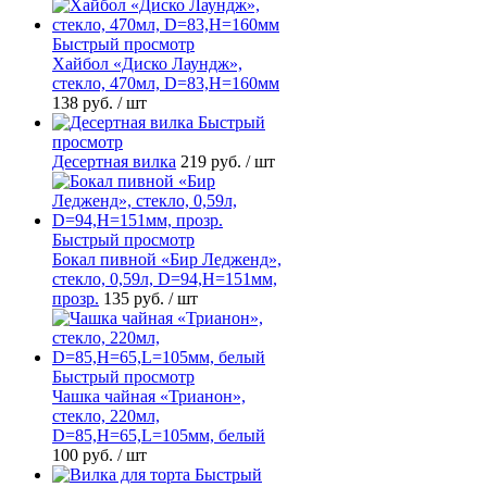
Быстрый просмотр
Хайбол «Диско Лаундж»,
стекло, 470мл, D=83,H=160мм
138 руб.
/ шт
Быстрый
просмотр
Десертная вилка
219 руб.
/ шт
Быстрый просмотр
Бокал пивной «Бир Ледженд»,
стекло, 0,59л, D=94,H=151мм,
прозр.
135 руб.
/ шт
Быстрый просмотр
Чашка чайная «Трианон»,
стекло, 220мл,
D=85,H=65,L=105мм, белый
100 руб.
/ шт
Быстрый