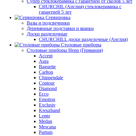
Супер стеклокерамика с гарантией от сколов 5 лет
CHURCHIL (Англия) стеклокерамика с
гарантией 5 лет
Сервировка
Вазы и подсвечники
Деревянные подставки и ящики
Доски разделочные
CHURCHILL доски разделочные (Англия)
Столовые приборы
Столовые приборы Hepp (Германия)
Accent
Aura
Baguette
Carlton
Chippendale
Contour
Diamond
Ecco
Emotion
Exclusiv
Kreuzband
Lento
Medan
Mescana
Partum