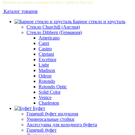
Прямые поставки элитной посуды с фабрик Европы
Каталог товаров
Барное стекло и хрусталь
Стекло Churchill (Англия)
Стекло Dibbern (Германия)
Americano
Capri
Casino
Cipriani
Excelsior
Light
Madison
Odeon
Rotondo
Rotondo Optic
Solid Color
Venice
Сharleston
Буфет
Горячий буфет индукция
Универсальные стойки
Аксессуары для холодного буфета
Горячий буфет