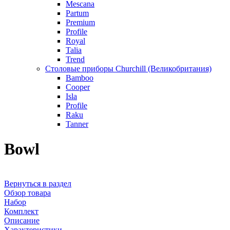
Mescana
Partum
Premium
Profile
Royal
Talia
Trend
Столовые приборы Churchill (Великобритания)
Bamboo
Cooper
Isla
Profile
Raku
Tanner
Bowl
Вернуться в раздел
Обзор товара
Набор
Комплект
Описание
Характеристики