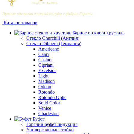
Прямые поставки элитной посуды с фабрик Европы
Каталог товаров
Барное стекло и хрусталь
Стекло Churchill (Англия)
Стекло Dibbern (Германия)
Americano
Capri
Casino
Cipriani
Excelsior
Light
Madison
Odeon
Rotondo
Rotondo Optic
Solid Color
Venice
Сharleston
Буфет
Горячий буфет индукция
Универсальные стойки