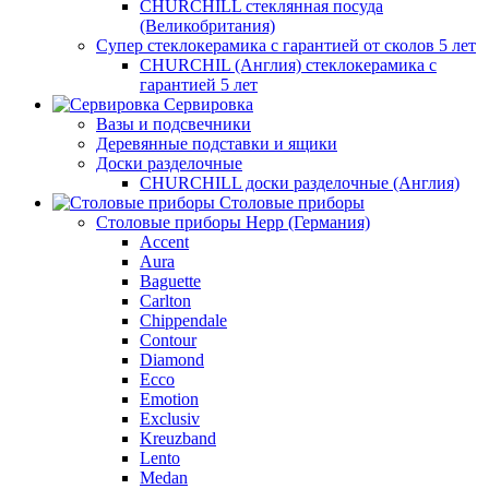
CHURCHILL стеклянная посуда
(Великобритания)
Супер стеклокерамика с гарантией от сколов 5 лет
CHURCHIL (Англия) стеклокерамика с
гарантией 5 лет
Сервировка
Вазы и подсвечники
Деревянные подставки и ящики
Доски разделочные
CHURCHILL доски разделочные (Англия)
Столовые приборы
Столовые приборы Hepp (Германия)
Accent
Aura
Baguette
Carlton
Chippendale
Contour
Diamond
Ecco
Emotion
Exclusiv
Kreuzband
Lento
Medan