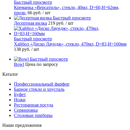
Быстрый просмотр
Креманка «Версатиль», стекло, 40мл, D=60,H=62мм,
прозр.
66 руб.
/ шт
Быстрый просмотр
Десертная вилка
219 руб.
/ шт
Быстрый просмотр
Хайбол «Диско Лаундж», стекло, 470мл, D=83,H=160мм
138 руб.
/ шт
Быстрый просмотр
Bowl
Цена по запросу
Каталог
Профессиональный фарфор
Барное стекло и хрусталь
Буфет
Ножи
Ресторанная посуда
Сервировка
Столовые приборы
Наши предложения