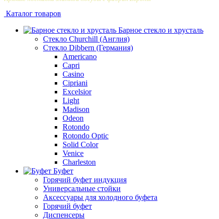
Каталог товаров
Барное стекло и хрусталь
Стекло Churchill (Англия)
Стекло Dibbern (Германия)
Americano
Capri
Casino
Cipriani
Excelsior
Light
Madison
Odeon
Rotondo
Rotondo Optic
Solid Color
Venice
Сharleston
Буфет
Горячий буфет индукция
Универсальные стойки
Аксессуары для холодного буфета
Горячий буфет
Диспенсеры