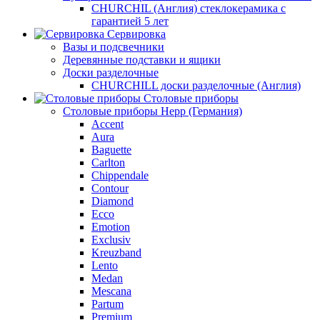
CHURCHIL (Англия) стеклокерамика с
гарантией 5 лет
Сервировка
Вазы и подсвечники
Деревянные подставки и ящики
Доски разделочные
CHURCHILL доски разделочные (Англия)
Столовые приборы
Столовые приборы Hepp (Германия)
Accent
Aura
Baguette
Carlton
Chippendale
Contour
Diamond
Ecco
Emotion
Exclusiv
Kreuzband
Lento
Medan
Mescana
Partum
Premium