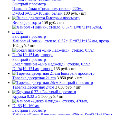
Быстрый просмотр
Чашка чайная «Трианон», стекло, 220мл,
D=85,H=65,L=105мм, белый
100 руб.
/ шт
Быстрый просмотр
Вилка для торта
159 руб.
/ шт
Быстрый просмотр
Хайбол «Ноник», стекло, 0,57л, D=87,H=152мм, прозр.
104 руб.
/ шт
Быстрый просмотр
Бокал пивной «Бир Ледженд», стекло, 0,59л,
D=94,H=151мм, прозр.
135 руб.
/ шт
Быстрый просмотр
Тарелка десертная 21 cm
3 850 руб.
/ шт
Быстрый просмотр
Тарелка десертная 24см
3 630 руб.
/ шт
Быстрый просмотр
Кружка 0,32 л
5 500 руб.
/ шт
Быстрый просмотр
Хайбол «Диско Лаундж», стекло, 470мл, D=83,H=160мм