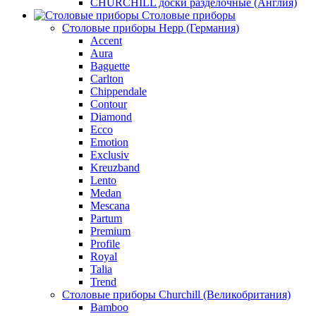
CHURCHILL доски разделочные (Англия)
Столовые приборы
Столовые приборы Hepp (Германия)
Accent
Aura
Baguette
Carlton
Chippendale
Contour
Diamond
Ecco
Emotion
Exclusiv
Kreuzband
Lento
Medan
Mescana
Partum
Premium
Profile
Royal
Talia
Trend
Столовые приборы Churchill (Великобритания)
Bamboo