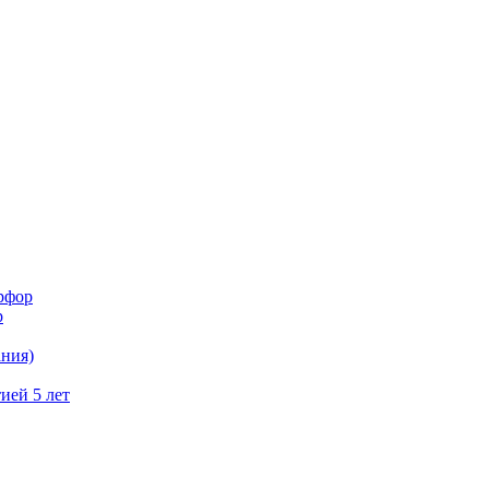
рфор
р
ния)
ией 5 лет