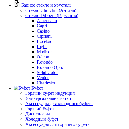
Барное стекло и хрусталь
Стекло Churchill (Англия)
Стекло Dibbern (Германия)
Americano
Capri
Casino
Cipriani
Excelsior
Light
Madison
Odeon
Rotondo
Rotondo Optic
Solid Color
Venice
Сharleston
Буфет
Горячий буфет индукция
Универсальные стойки
Аксессуары для холодного буфета
Горячий буфет
Диспенсеры
Холодный буфет
Аксессуары для горячего буфета