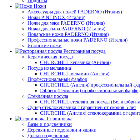
Подносы
Ножи
Аксессуары для ножей PADERNO (Италия)
Ножи PINTINOX (Италия)
Ножи для мяса PADERNO (Италия)
Ножи для сыра PADERNO (Италия)
Поварские ножи PADERNO (Италия)
Профессиональные ножи PADERNO (Италия)
Японские ножи
Ресторанная посуда
Керамическая посуда
CHURCHILL керамика (Англия)
Посуда из меламина
CHURCHILL меламин (Англия)
Профессиональный фарфор
CHURCHILL (Англия) профессиональный фа
Dibbern (Германия) профессиональный фарфо
Стеклянная посуда
CHURCHILL стеклянная посуда (Великобрита
Супер стеклокерамика с гарантией от сколов 5 лет
CHURCHIL (Англия) стеклокерамика с гарант
Сервировка
Вазы и подсвечники
Деревянные подставки и ящики
Доски разделочные